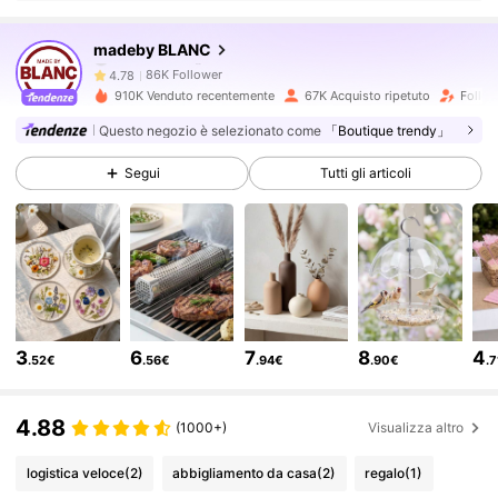
madeby BLANC
86K Follower
4.78
910K Venduto recentemente
67K Acquisto ripetuto
Follow
Questo negozio è selezionato come
「Boutique trendy」
86K Follower
4.78
Segui
Tutti gli articoli
86K Follower
4.78
86K Follower
4.78
3
6
7
8
4
.52€
.56€
.94€
.90€
.
86K Follower
4.78
4.88
(1000+)
Visualizza altro
86K Follower
4.78
logistica veloce
(2)
abbigliamento da casa
(2)
regalo
(1)