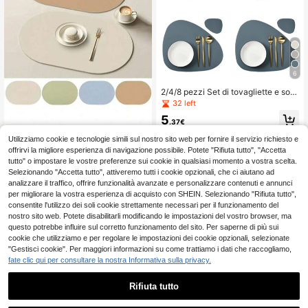
6
2/4/8 pezzi Set di tovagliette e sott
obicchieri blu (Tovaglietta + Sottobi
32 left
cchiere), Tovaglietta triangolare, To
5
vaglietta per decorazione da tavol
.37€
o, Set di tovagliette regalo per le fes
Utilizziamo cookie e tecnologie simili sul nostro sito web per fornire il servizio richiesto e
te (2 pezzi include 1 tovaglietta + 1
1/2/4/6 pezzi Sottopiatti antiscivolo
sottobicchiere) (4 pezzi include 2 t
resistenti al calore e impermeabili in
offrirvi la migliore esperienza di navigazione possibile. Potete "Rifiuta tutto", "Accetta
4
.48€
ovagliette + 2 sottobicchieri) (8 pez
finta pelle, sottobicchieri per cucin
tutto" o impostare le vostre preferenze sui cookie in qualsiasi momento a vostra scelta.
zi include 4 tovagliette + 4 sottobic
a, sala da pranzo e casa, spessore
Selezionando "Accetta tutto", attiveremo tutti i cookie opzionali, che ci aiutano ad
chieri)
medio
analizzare il traffico, offrire funzionalità avanzate e personalizzare contenuti e annunci
per migliorare la vostra esperienza di acquisto con SHEIN. Selezionando "Rifiuta tutto",
consentite l'utilizzo dei soli cookie strettamente necessari per il funzionamento del
nostro sito web. Potete disabilitarli modificando le impostazioni del vostro browser, ma
questo potrebbe influire sul corretto funzionamento del sito. Per saperne di più sui
cookie che utilizziamo e per regolare le impostazioni dei cookie opzionali, selezionate
"Gestisci cookie". Per maggiori informazioni su come trattiamo i dati che raccogliamo,
fate clic qui per consultare la nostra Informativa sulla privacy.
Rifiuta tutto