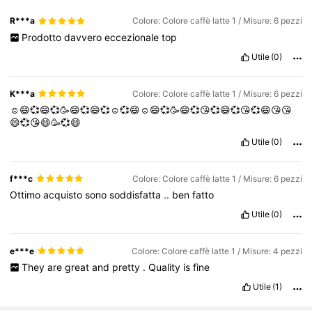
86K Follower
4.78
R***a
Colore: Colore caffè latte 1 / Misure: 6 pezzi
Prodotto
davvero
eccezionale
top
Utile
(0)
86K Follower
4.78
K***a
Colore: Colore caffè latte 1 / Misure: 6 pezzi
86K Follower
4.78
☺️😄💞😄💞🥳😄💞😄💞☺️💞😄☺️😄💞🥳😄💞😘💞😄💞😘💞😄😘😘
😄💞😘😄🥳💞😄
Utile
(0)
86K Follower
4.78
f***c
Colore: Colore caffè latte 1 / Misure: 6 pezzi
Ottimo
acquisto
sono
soddisfatta
..
ben
fatto
Utile
(0)
e***e
Colore: Colore caffè latte 1 / Misure: 4 pezzi
They
are
great
and
pretty
.
Quality
is
fine
Utile
(1)