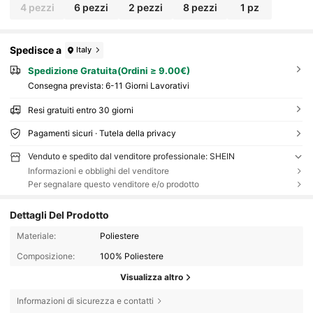
4 pezzi
6 pezzi
2 pezzi
8 pezzi
1 pz
Spedisce a
Italy
Spedizione Gratuita(Ordini ≥ 9.00€)
Consegna prevista:
6-11 Giorni Lavorativi
Resi gratuiti entro 30 giorni
Pagamenti sicuri · Tutela della privacy
Venduto e spedito dal venditore professionale: SHEIN
Informazioni e obblighi del venditore
Per segnalare questo venditore e/o prodotto
Dettagli Del Prodotto
Materiale:
Poliestere
Composizione:
100% Poliestere
Visualizza altro
Informazioni di sicurezza e contatti
86K Follower
4.78