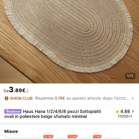
1/12
3
.89€
Da
Risparmia
0.19€
su questo articolo dopo l'iscrizione.
Haus Hana 1/2/4/6/8 pezzi Sottopiatti
4.88
ovali in poliestere beige sfumato minimal
(1000+)
Misure
16 left
10 left
9 left